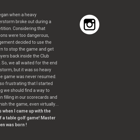
 began when a heavy
rstorm broke out during a
ition. Considering that
ions were too dangerous,
ement decided to use the
n to stop the game and get
ayers back inside the Club
 So, we all waited for the end
 storm, but it was so heavy
the game was never resumed.
so frustrating that I started
ng we should find a way to
n filling in our scorecards and
inish the game, even virtually….
s when I came up with the
f a table golf game! Master
en was born !