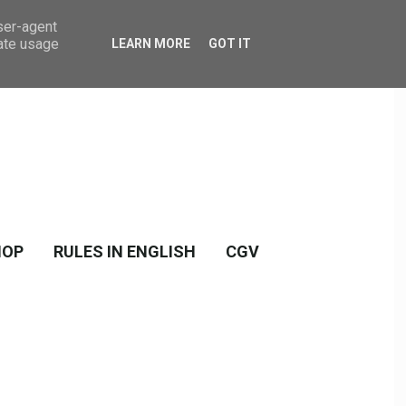
user-agent
rate usage
LEARN MORE
GOT IT
HOP
RULES IN ENGLISH
CGV