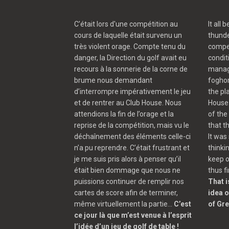
C’était lors d'une compétition au
It all
cours de laquelle était survenu un
thunde
très violent orage. Compte tenu du
compet
danger, la Direction du golf avait eu
condit
recours à la sonnerie de la corne de
manag
brume nous demandant
foghor
d’interrompre impérativement le jeu
the pl
et de rentrer au Club House. Nous
House.
attendions la fin de l’orage et la
of the
reprise de la compétition, mais vu le
that 
déchaînement des éléments celle-ci
It was 
n’a pu reprendre. C’était frustrant et
thinki
je me suis pris alors à penser qu’il
keep o
était bien dommage que nous ne
thus f
puissions continuer de remplir nos
That i
cartes de score afin de terminer,
idea o
même virtuellement la partie…
C’est
of Gre
ce jour là que m’est venue à l’esprit
l’idée d’un jeu de golf de table !